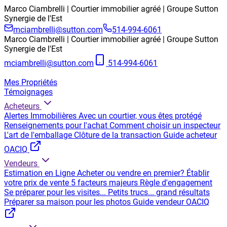
Marco Ciambrelli | Courtier immobilier agréé | Groupe Sutton
Synergie de l'Est
mciambrelli@sutton.com
514-994-6061
Marco Ciambrelli | Courtier immobilier agréé | Groupe Sutton
Synergie de l'Est
mciambrelli@sutton.com
514-994-6061
Mes Propriétés
Témoignages
Acheteurs
Alertes Immobilières
Avec un courtier, vous êtes protégé
Renseignements pour l'achat
Comment choisir un inspecteur
L'art de l'emballage
Clôture de la transaction
Guide acheteur
OACIQ
Vendeurs
Estimation en Ligne
Acheter ou vendre en premier?
Établir
votre prix de vente
5 facteurs majeurs
Règle d'engagement
Se préparer pour les visites...
Petits trucs... grand résultats
Préparer sa maison pour les photos
Guide vendeur OACIQ