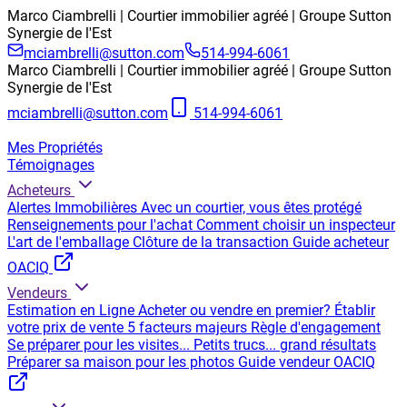
Marco Ciambrelli | Courtier immobilier agréé | Groupe Sutton
Synergie de l'Est
mciambrelli@sutton.com
514-994-6061
Marco Ciambrelli | Courtier immobilier agréé | Groupe Sutton
Synergie de l'Est
mciambrelli@sutton.com
514-994-6061
Mes Propriétés
Témoignages
Acheteurs
Alertes Immobilières
Avec un courtier, vous êtes protégé
Renseignements pour l'achat
Comment choisir un inspecteur
L'art de l'emballage
Clôture de la transaction
Guide acheteur
OACIQ
Vendeurs
Estimation en Ligne
Acheter ou vendre en premier?
Établir
votre prix de vente
5 facteurs majeurs
Règle d'engagement
Se préparer pour les visites...
Petits trucs... grand résultats
Préparer sa maison pour les photos
Guide vendeur OACIQ